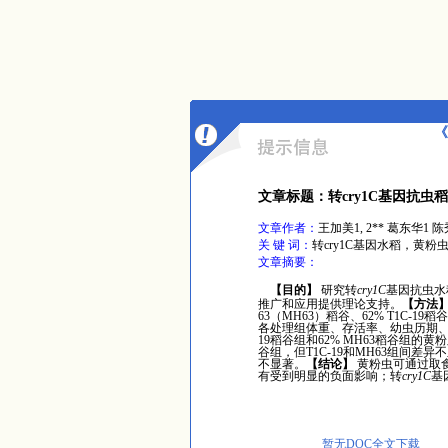
《
文章标题：转cry1C基因抗
文章作者：
王加美1, 2** 葛东华1 
关 键 词：
转cry1C基因水稻，黄
文章摘要：
【目的】
研究转
cry1C
基因抗虫水
推广和应用提供理论支持。
【方法
63
（
MH63
）稻谷、
62% T1C-19
稻谷
各处理组体重、存活率、幼虫历期
19
稻谷组和
62% MH63
稻谷组的黄粉
谷组，但
T1C-19
和
MH63
组间差异不
不显著。
【结论】
黄粉虫可通过取
有受到明显的负面影响；转
cry1C
基
暂无DOC全文下载