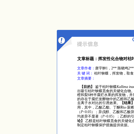
《
文章标题：挥发性化合物对枯
文章作者：
唐宇翀1，2** 陈晓鸣2**
关 键 词：
枯叶蛱蝶，挥发物，取食
文章摘要：
【目的】
鉴于枯叶蛱蝶
Kallima ina
出吸引枯叶蛱蝶觅食的关键化合物
橙和梨
6
种半腐烂水果的挥发物，并
的存在于腐烂发酵物中的乙醇和乙
去离子水对比的引诱效果。
【结果
用，其中，乙酸乙酯、丁酮和
α
-
蒎烯
（
P
<0.05
）；异戊醇、乙酸和乙酸
均差异不显著（
P
>0.05
）；乙醇的
论】
乙醇是枯叶蛱蝶觅食的关键化
制定枯叶蛱蝶保护措施提供依据。