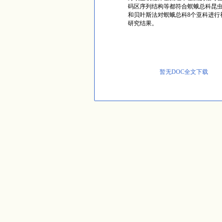
码区序列结构等都符合螟蛾总科昆虫
和
贝叶斯法
对螟蛾总科
8
个亚科进行
研究结果。
暂无DOC全文下载