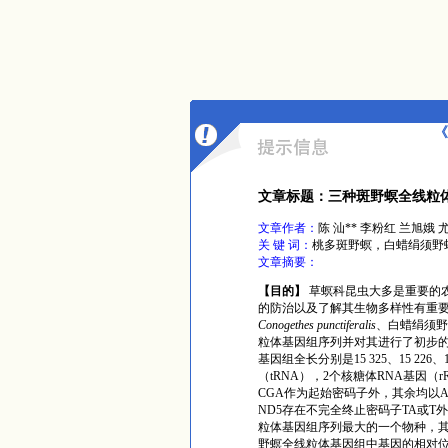
《
文章标题：三种斑野螟全线粒
文章作者：
陈 汕** 李粉红 兰旭娥 尤
关 键 词：
桃多斑野螟，白蜡绢须野
文章摘要：
【目的】
草螟科昆虫大多是重要的
的
防治以及
了解其
生物多样性有重
Conogethes punctiferalis
、白蜡绢须野
粒体基因组序列并对其进行了初步
基因组全长分别是15 325、15 226
、
（
tRNA
）
，2个核糖体RNA基因
（
r
CGA作为起始密码子外，其余均以A
ND5存在不完全终止密码子TA或T
外
粒体基因组序列最大的一个物种，
野螟全线粒体基因组中基因的相对位