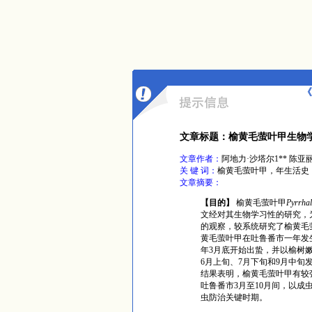
《
文章标题：榆黄毛萤叶甲生物
文章作者：
阿地力·沙塔尔1** 陈亚丽
关 键 词：
榆黄毛萤叶甲，年生活史
文章摘要：
【目的】
榆黄毛萤叶甲
Pyrrhal
文经对其生物学习性的研究，
的观察，较系统研究了榆黄毛
黄毛萤叶甲在吐鲁番市一年发
年
3
月底开始出蛰，并以榆树
6
月上旬、
7
月下旬和
9
月中旬
结果表明，榆黄毛萤叶甲有较
吐鲁番市
3
月至
10
月间，以成
虫防治关键时期。