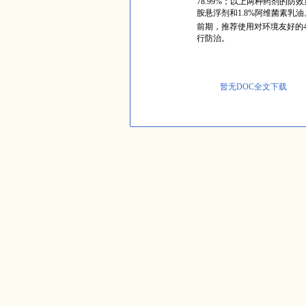
78.99%
；以上两种药剂的防效
胺悬浮剂和
1.8%
阿维菌素乳油
前期，推荐使用对环境友好的
行防治。
暂无DOC全文下载