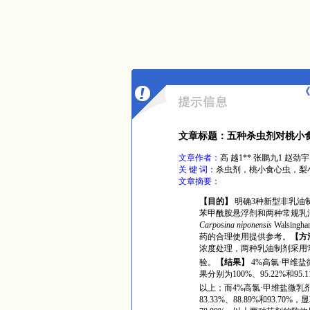
《
文章标题：五种杀虫剂对桃小
文章作者：
高 越1** 张鹏九1 赵劲宇
关 键 词：
杀虫剂，桃小食心虫，梨
文章摘要：
【目的】
明确
3
种新型非乳油
苯甲酰胺悬浮剂和两种常规乳
Carposina niponensis
Walsingh
药的合理使用提供参考。
【方
浓度处理，两种乳油制剂采用
验。
【结果】
4%
高氯
·
甲维盐
果分别为
100%
、
95.22%
和
95.
以上；而
4%
高氯
·
甲维盐微乳
83.33%
、
88.89%
和
93.70%
，显