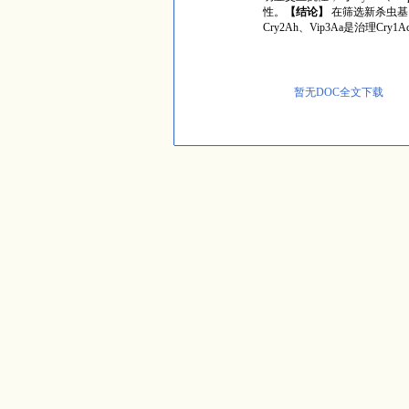
性。
【结论】
在筛选新杀虫基
Cry2Ah
、
Vip
3Aa
是治理
Cry1A
暂无DOC全文下载