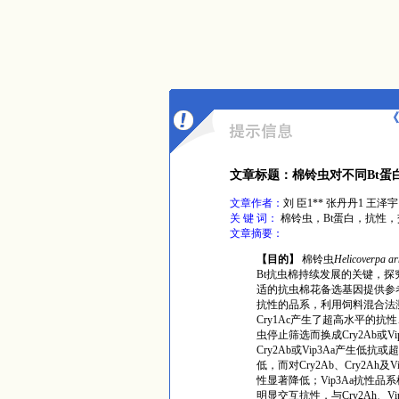
《
文章标题：棉铃虫对不同Bt蛋
文章作者：
刘 臣1** 张丹丹1 王泽宇
关 键 词：
棉铃虫，Bt蛋白，抗性
文章摘要：
【目的
】
棉铃虫
Helicoverpa a
Bt
抗虫棉持续发展的关键，探
适的抗虫棉花备选基因提供参
抗性的品系，利用饲料混合法
Cry1Ac
产生了超高水平的抗性
虫停止筛选而换成
Cry2Ab
或
Vi
Cry2Ab
或
Vip3Aa
产生低抗或
低，而对Cry2Ab、Cry2Ah
及
V
性显著降低；
Vip3Aa
抗性品系
明显交互抗性，与
Cry2Ah、Vi