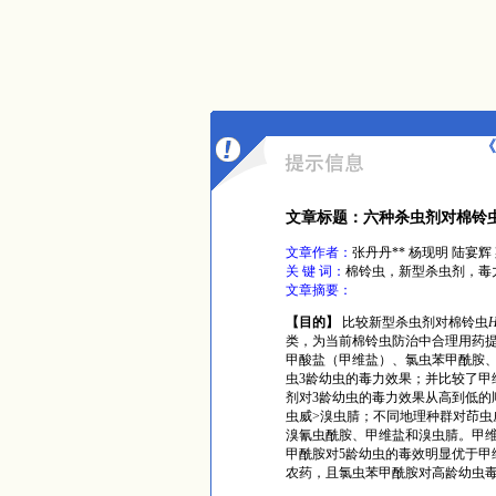
《
文章标题：六种杀虫剂对棉铃
文章作者：
张丹丹** 杨现明 陆宴辉 
关 键 词：
棉铃虫，新型杀虫剂，毒
文章摘要：
【目的】
比较新型杀虫剂对棉铃虫
H
类，为当前棉铃虫防治中合理用药
甲酸盐（甲维盐）、氯虫苯甲酰胺、
虫3龄幼虫的毒力效果；并比较了甲
剂对
3龄幼虫的毒力效果从高到低的
虫威>溴虫腈；不同地理种群对茚虫
溴氰虫酰胺、甲维盐和溴虫腈。甲维
甲酰胺对5龄幼虫的毒效明显优于甲
农药，且氯虫苯甲酰胺对高龄幼虫