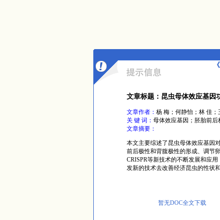
《
文章标题：昆虫母体效应基因
文章作者：
杨 梅；何静怡；林 佳；
关 键 词：
母体效应基因；胚胎前后
文章摘要：
本文主要综述了昆虫母体效应基因
前后极性和背腹极性的形成、调节
CRISPR等新技术的不断发展和
发新的技术去改善经济昆虫的性状
暂无DOC全文下载