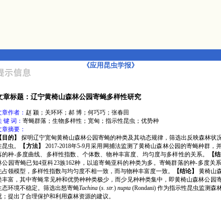
《应用昆虫学报》
文章标题：辽宁黄椅山森林公园寄蝇多样性研究
文章作者：
赵 颍；关环环；郝 博；何巧巧；张春田
关 键 词：
寄蝇群落；生物多样性；宽甸；指示性昆虫；优势种
文章摘要：
【目的】
探明辽宁宽甸黄椅山森林公园寄蝇的种类及其动态规律，筛选出反映森林状
性昆虫。
【方法】
2017-2018年5-9月采用网捕法监测了黄椅山森林公园的寄蝇种群
落的种-多度曲线、多样性指数、个体数、物种丰富度、均匀度与多样性的关系。
【
林公园寄蝇已知4亚科23族162种，以追寄蝇亚科的种类为多。寄蝇群落的种-多度关
先占领模型，多样性指数与均匀度不相一致，而与物种丰富度一致。
【结论】
黄椅山
类丰富，其中寄蝇常见种和优势种种类极少，而少见种种类集中，即黄椅山森林公园
生态环境不稳定。筛选出怒寄蝇
Tachina
(
s. str.
)
nupta
(Rondani) 作为指示性昆虫监测
况；提出了合理保护和利用森林资源的建议。