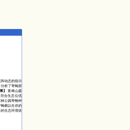
况和动态的指示
，并分析了寄蝇群
结果】
黄椅山森
系符合生态位优
森林公园寄蝇种
寄蝇赖以生存的
森林的生态环境状