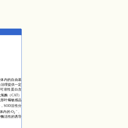
）体内的自由基
合治理提供一定
的可溶性蛋白含
氢酶（CAT）
形叶螨敏感品
2倍，SOD活性分
－
体内的∙O
、
2
护酶活性的诱导