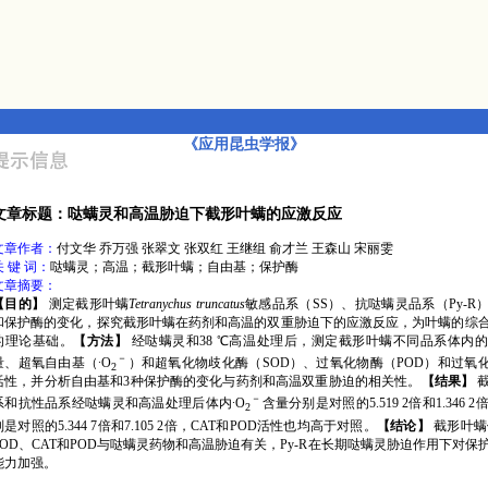
《应用昆虫学报》
文章标题：哒螨灵和高温胁迫下截形叶螨的应激反应
文章作者：
付文华 乔万强 张翠文 张双红 王继组 俞才兰 王森山 宋丽雯
关 键 词：
哒螨灵；高温；截形叶螨；自由基；保护酶
文章摘要：
【
目的】
测定截形叶螨
Tetranychus truncatus
敏感品系（SS）、抗哒螨灵品系（Py-R
和保护酶的变化，探究截形叶螨在药剂和高温的双重胁迫下的应激反应，为叶螨的综
的理论基础。
【方法】
经哒螨灵和38 ℃高温处理后，测定截形叶螨不同品系体内
－
量、超氧自由基（∙O
）和超氧化物歧化酶（SOD）、过氧化物酶（POD）和过氧化
2
活性，并分析自由基和3种保护酶的变化与药剂和高温双重胁迫的相关性。
【结果】
截
－
系和抗性品系经哒螨灵和高温处理后体内∙O
含量分别是对照的5.519 2倍和1.346 
2
别是对照的5.344 7倍和7.105 2倍，CAT和POD活性也均高于对照。
【结论】
截形叶螨
SOD、CAT和POD与哒螨灵药物和高温胁迫有关，Py-R在长期哒螨灵胁迫作用下对保
能力加强。