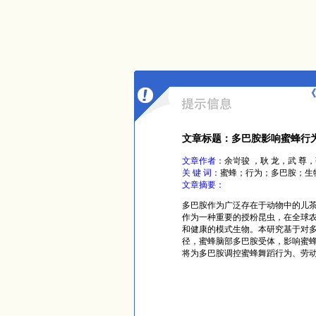
《
文章标题：多巴胺影响蜜蜂行
文章作者：
余岢骏 ，耿 龙，武 
关 键 词：
蜜蜂；行为；多巴胺；生
文章摘要：
多巴胺作为广泛存在于动物中的儿
作为一种重要的授粉昆虫，在全球
和健康的模式生物。本研究基于对
径，蜜蜂脑部多巴胺受体，影响蜜
将为多巴胺调控蜜蜂舞蹈行为、劳