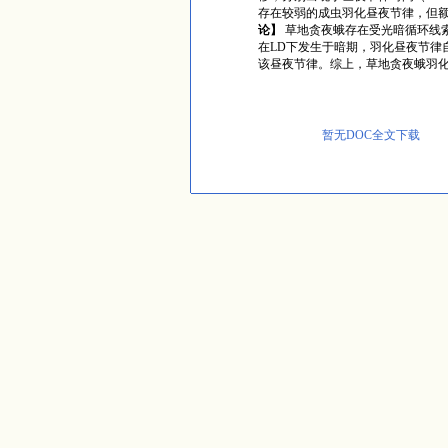
存在较弱的成虫羽化昼夜节律，但额
论】
草地贪夜蛾存在受光暗循环线索
在LD下发生于暗期，羽化昼夜节律自
该昼夜节律。综上，草地贪夜蛾羽
暂无DOC全文下载