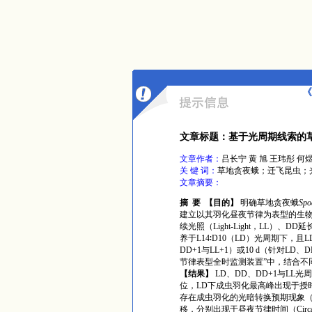
《
文章标题：基于光周期线索的
文章作者：
吕长宁 黄 旭 王玮彤 何
关 键 词：
草地贪夜蛾；迁飞昆虫；
文章摘要：
摘
要
【目的】
明确草地贪夜蛾
Spo
建立以其羽化昼夜节律为表型的生
续光照（Light-Light，LL）、
养于L14∶D10（LD）光周期下，
DD+1与LL+1）或10 d（针对LD、D
节律表型全时监测装置”中，结合不
【结
果】
LD、DD、DD+1与L
位，LD下成虫羽化最高峰出现于授时因子时
存在成虫羽化的光暗转换预期现象（Light-
移，分别出现于昼夜节律时间（Circadia