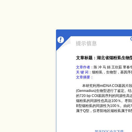
《
文章标题：湖北省烟粉虱生物
文章作者：
陈 冲 马 娟 王欣茹 覃春
关 键 词：
烟粉虱，生物型，基因序
文章摘要：
本研究利用mtDNA COI基因
(Gennadius)生物型进行了
的720 bp COI基因序列的同源
烟粉虱的同源性也高达100％。枣阳地
B型烟粉虱的同源性为100％。由
属于Q型，仅枣阳地区烟粉虱属于B
暂无DOC全文下载