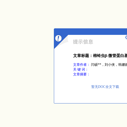
《
文章标题：棉铃虫β-微管蛋白
文章作者：
闫硕**，刘小侠，韩娜
关 键 词：
文章摘要：
暂无DOC全文下载