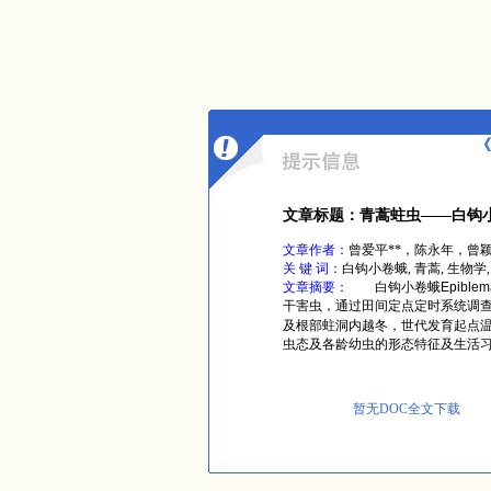
《
文章标题：青蒿蛀虫——白钩
文章作者：
曾爱平**，陈永年，曾
关 键 词：
白钩小卷蛾, 青蒿, 生物学,
文章摘要：
白钩小卷蛾Epiblema fo
干害虫，通过田间定点定时系统调查
及根部蛀洞内越冬，世代发育起点温度为
虫态及各龄幼虫的形态特征及生活
暂无DOC全文下载