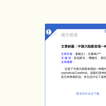
《
文章标题：中国大陆新发现一
文章作者：
童晓立1，吕要斌2**
关 键 词：
首花蓟马， 缨翅目， 新
文章摘要：
记述了中国大陆新发现的一种能传
cephalica
(Crawford)。该新纪录
其它种类相区别。本文还讨论了该
暂无DOC全文下载