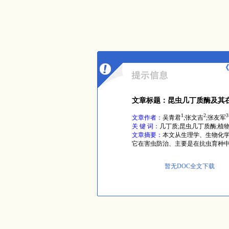
《
文章标题：昆虫几丁质酶及其
1
2
3
文章作者：
吴青君
;张文吉
;张友军
关 键 词：
几丁质;昆虫几丁质酶;植
文章摘要：
本文从生理学、生物化学
它在害虫防治、主要是在抗虫育种
暂无DOC全文下载