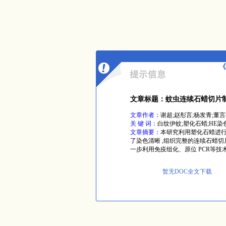
《
文章标题：蚊虫连续石蜡切片
文章作者：
谢超;赵彤言;杨发青;董言
关 键 词：
白纹伊蚊;塑化石蜡;HE染
文章摘要：
本研究利用塑化石蜡进行
了染色清晰 ,组织完整的连续石蜡
一步利用免疫组化、原位 PCR等
暂无DOC全文下载