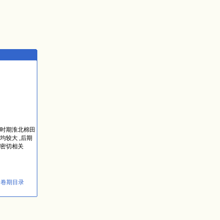
时期淮北棉田
均较大 ,后期
期密切相关
回卷期目录