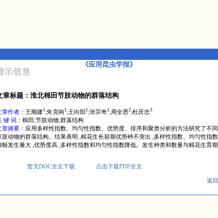
《应用昆虫学报》
文章标题：淮北棉田节肢动物的群落结构
1
1
1
1
2
3
文章作者：
王顺建
;朱克响
;王向阳
;张宗奇
;周全恩
;杜庆忠
关 键 词：
棉田;节肢动物;群落结构
文章摘要：
应用多样性指数、均匀性指数、优势度、排序和聚类分析的方法研究了不同
节肢动物的群落结构。结果表明 ,棉花生长前期优势种不突出 ,多样性指数、均匀性指数
棉蚜发生量大 ,优势度高 ,多样性指数和均匀性指数降低。发生种类和数量与棉花生育
暂无DOC全文下载
点击下载PDF全文
返