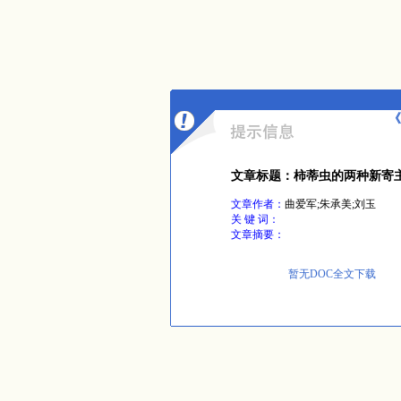
《
文章标题：柿蒂虫的两种新寄
文章作者：
曲爱军;朱承美;刘玉
关 键 词：
文章摘要：
暂无DOC全文下载