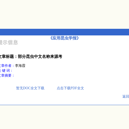
《应用昆虫学报》
文章标题：部分昆虫中文名称来源考
文章作者：
李海霞
关 键 词：
文章摘要：
暂无DOC全文下载
点击下载PDF全文
返