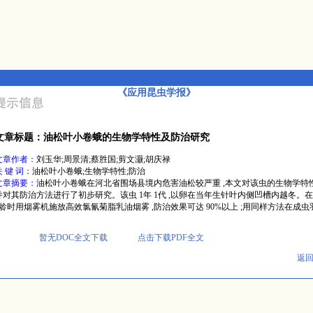
《应用昆虫学报》
文章标题：油松叶小卷蛾的生物学特性及防治研究
文章作者：
刘玉华;周景清;蔡胜国;剪文灏;胡庆禄
关 键 词：
油松叶小卷蛾;生物学特性;防治
文章摘要：
油松叶小卷蛾在河北省围场县境内危害油松较严重 ,本文对该虫的生物学特性
并对其防治方法进行了初步研究。该虫 1年 1代 ,以卵在当年生针叶内侧凹槽内越冬。在幼
3龄时用烟雾机施放高效氯氰菊脂乳油烟雾 ,防治效果可达 90%以上 ;用同样方法在成虫
暂无DOC全文下载
点击下载PDF全文
返