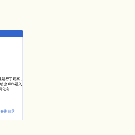
进行了观察 ,
虫 60%进入
羽化高
回卷期目录