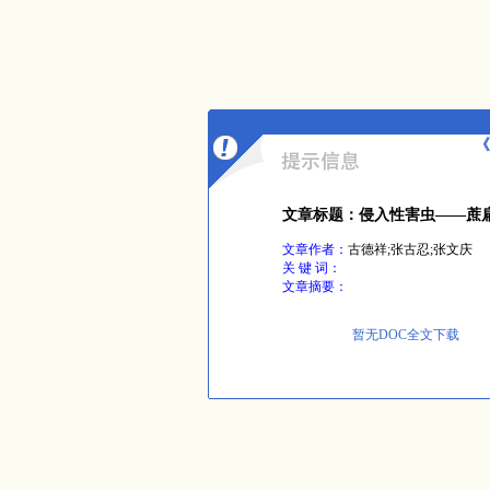
《
文章标题：侵入性害虫——蔗
文章作者：
古德祥;张古忍;张文庆
关 键 词：
文章摘要：
暂无DOC全文下载