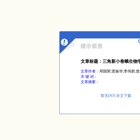
《
文章标题：三角新小卷蛾生物
文章作者：
邓国荣;贤振华;李伟群;
关 键 词：
文章摘要：
暂无DOC全文下载