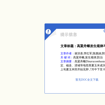
《
文章标题：高粱舟蛾发生规律
文章作者：
谢洪喜;李红军;陈惠娟;郭
关 键 词：
高粱舟蛾;发生规律;防治
文章摘要：
高粱舟蛾
Dinaracombusta
定、磁县、滦城等地危害夏玉米成灾。
上旬夏玉米田开始见卵 ,7月中下至
暂无DOC全文下载