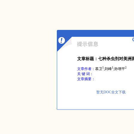
《
文章标题：七种杀虫剂对美洲
1
1
2
文章作者：
慕卫
;刘峰
;孙增平
关 键 词：
文章摘要：
暂无DOC全文下载