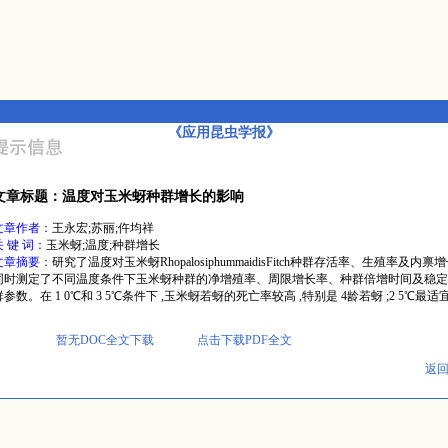
《应用昆虫学报》
文章标题：温度对玉米蚜种群增长的影响
文章作者：
王永宏;苏丽;仵均祥
关 键 词：
玉米蚜;温度;种群增长
文章摘要：
研究了温度对玉米蚜RhopalosiphummaidisFitch种群存活率、生殖率及内禀
同时测定了不同温度条件下玉米蚜种群的净增殖率、周限增长率、种群倍增时间及稳定
群参数。在 1 0℃和 3 5℃条件下 ,玉米蚜若蚜的死亡率较高 ,特别是 4龄若蚜 ;2 5℃最适
暂无DOC全文下载
点击下载PDF全文
返