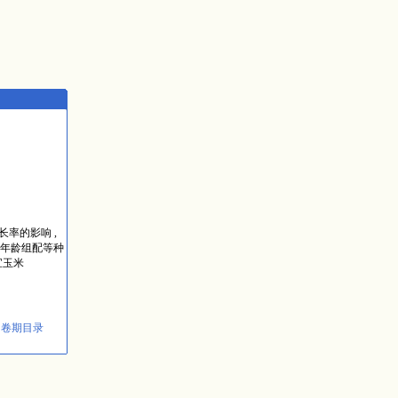
增长率的影响 ,
年龄组配等种
宜玉米
回卷期目录