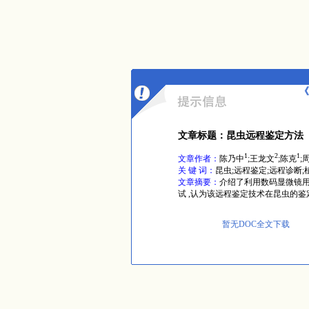
《
文章标题：昆虫远程鉴定方法
1
2
1
文章作者：
陈乃中
;王龙文
;陈克
;
关 键 词：
昆虫;远程鉴定;远程诊断;
文章摘要：
介绍了利用数码显微镜
试 ,认为该远程鉴定技术在昆虫的
暂无DOC全文下载