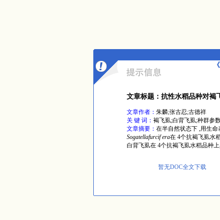
《
文章标题：抗性水稻品种对褐
文章作者：
朱麟;张古忍;古德祥
关 键 词：
褐飞虱;白背飞虱;种群参
文章摘要：
在半自然状态下 ,用生
Sogatellafurcif era
在 4个抗褐飞虱水稻品
白背飞虱在 4个抗褐飞虱水稻品种
暂无DOC全文下载