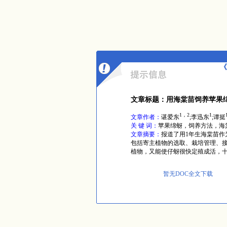
《
文章标题：用海棠苗饲养苹果
1，2
1
文章作者：
谌爱东
;李迅东
;谭挺
关 键 词：
苹果绵蚜，饲养方法，海
文章摘要：
报道了用1年生海棠苗作
包括寄主植物的选取、栽培管理、
植物，又能使仔蚜很快定殖成活，
暂无DOC全文下载