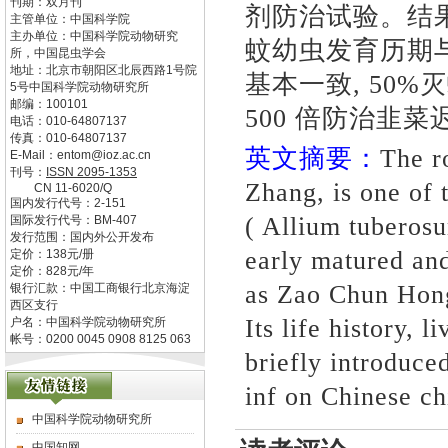
刊期：双月刊
剂防治试验。结
主管单位：
中国科学院
主办单位：
中国科学院动物研究
蚊幼虫发育历期
所，中国昆虫学会
地址：
北京市朝阳区北辰西路1号院
基本一致
, 50%
灭
5号中国科学院动物研究所
邮编：
100101
500
倍防治韭菜
电话：
010-64807137
传真：
010-64807137
英文摘要：
The r
E-Mail：
entom@ioz.ac.cn
刊号：
ISSN
2095-1353
Zhang, is one of 
CN
11-6020/Q
国内发行代号：
2-151
( Allium tuberos
国际发行代号：
BM-407
发行范围：国内外公开发布
early matured an
定价：
138
元/册
定价：
828
元/年
as Zao Chun Hong
银行汇款：中国工商银行北京海淀
西区支行
Its life history, 
户名：中国科学院动物研究所
帐号：0200 0045 0908 8125 063
briefly introduced
inf on Chinese ch
中国科学院动物研究所
中国知网