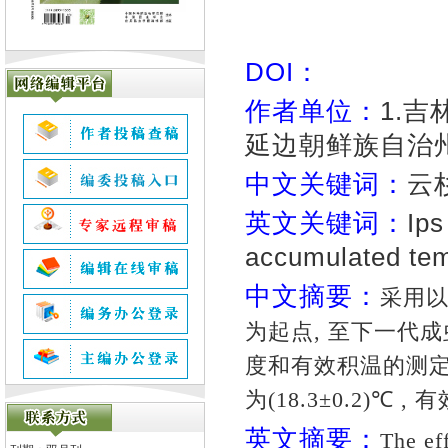
DOI：
作者单位：
1.吉
延边朝鲜族自治州
中文关键词：
云
英文关键词：
Ips
accumulated tem
中文摘要：
采用
为起点
,
至下一代成
度和有效积温的测
为
(18.3±0.2)
℃
,
有
英文摘要：
The ef