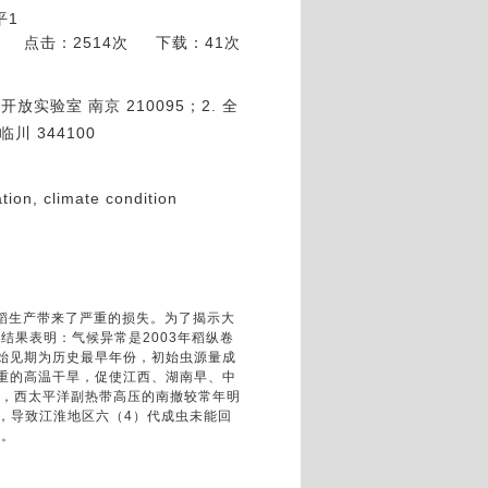
平1
点击：2514次
下载：41次
验室 南京 210095；2. 全
川 344100
tion, climate condition
稻生产带来了严重的损失。为了揭示大
。结果表明：气候异常是
2003
年稻纵卷
始见期为历史最早年份，初始虫源量成
重的高温干旱，促使江西、湖南早、中
，西太平洋副热带高压的南撤较常年明
，导致江淮地区六（
4
）代成虫未能回
代。