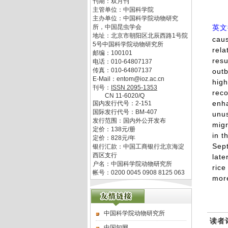
刊期：双月刊
主管单位：
中国科学院
主办单位：
中国科学院动物研究
所，中国昆虫学会
英文
地址：
北京市朝阳区北辰西路1号院
caus
5号中国科学院动物研究所
rela
邮编：
100101
resu
电话：
010-64807137
传真：
010-64807137
outb
E-Mail：
entom@ioz.ac.cn
high
刊号：
ISSN
2095-1353
reco
CN
11-6020/Q
enha
国内发行代号：
2-151
国际发行代号：
BM-407
unus
发行范围：国内外公开发布
migr
定价：
138
元/册
in t
定价：
828
元/年
Sept
银行汇款：中国工商银行北京海淀
西区支行
late
户名：中国科学院动物研究所
rice
帐号：0200 0045 0908 8125 063
mor
中国科学院动物研究所
读者
中国知网