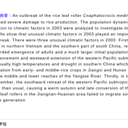
摘要：
An outbreak of the rice leaf roller
Cnaphalocrocis medin
ed severe damage to rice production. The population dynamics 
tion to climatic factors in 2003 were analyzed to investigate
lts show that unusual climatic factors in 2003 played an import
reak. There were three unusual climatic factors in 2003. Fir
 in northern Vietnam and the southern part of south China, res
rded emergence of adults and a much larger initial populatio
ncement and westward extension of the western Pacific subtro
ually high temperatures and drought in southern China which
ation from early- and middle-rice crops in Jiangxi and Hunan 
he middle and lower reaches of the Yangtse River. Thirdly, in 
ember, the southward retreat of the western Pacific subtropica
r than usual, causing a warm autumn and late conversion of 
 leaf rollers in the Jiangnan-Huainan area failed to migrate 
e generation.
评论