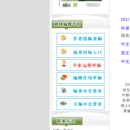
DO
作者
国农
中文
英文
中文
20
发
叶螟
倍增
稻上
显