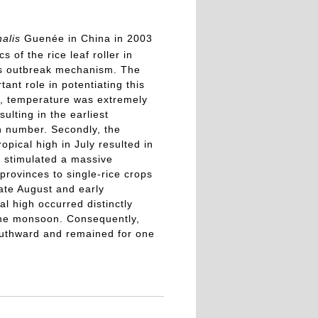
alis
Guenée in China in 2003
of the rice leaf roller in
 its outbreak mechanism. The
ant role in potentiating this
st, temperature was extremely
ulting in the earliest
n number. Secondly, the
pical high in July resulted in
 stimulated a massive
provinces to single-rice crops
late August and early
l high occurred distinctly
the monsoon. Consequently,
southward and remained for one