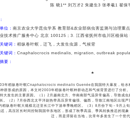
陈 晓1** 刘万才2 朱建生3 张孝羲1 翟保
I：
单位：
南京农业大学昆虫学系 教育部&农业部病虫害监测与治理重点开放实
业技术推广服务中心 北京 100125；3. 江西省抚州市临川区植保站 临
关键词：
稻纵卷叶螟，迁飞，大发生虫源，气候背
关键词：
Cnaphalocrocis medinalis, migration, outbreak popula
摘要：
*
03
年稻纵卷叶螟
Cnaphalocrocis medinalis
Guenée
在我国特大暴发，给水
生种群形成的原因，本文对
2003
年稻纵卷叶螟种群动态和气候背景进行了分析
特大发生的主要原因。（
1
）
2
月越南北方、华南南部气温异常偏高，导致成虫
长。（
2
）
7
月份西北太平洋副热带高压异常偏强、偏西，导致江南地区出现严
的稻纵卷叶螟大规模北迁至长江中下游单季晚稻区。（
3
）
8
月份下旬－
9
月上旬
偏迟，高压区长时间控制我国华东地区，形成了秋季高温、季风转换推迟的现象
迁，而是滞留在当地，比常年多发生了一个世