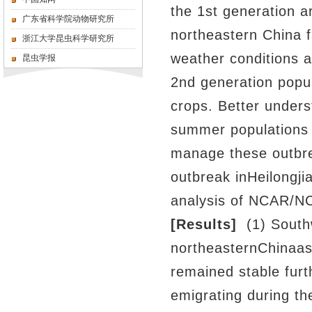
the 1st generation
广东省科学院动物研究所
northeastern China f
浙江大学昆虫科学研究所
weather conditions a
昆虫学报
2nd generation popu
crops. Better under
summer populations 
manage these outbr
outbreak inHeilongji
analysis
of NCAR/NCE
[Results]
(1) South
northeasternChinaas 
remained stable furth
emigrating during t