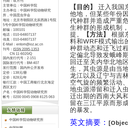
刊期：双月刊
主管单位：
中国科学院
【目的】
迁入我国
主办单位：
中国科学院动物研究
他地，但某些年份
所，中国昆虫学会
代种群并造成严重
地址：
北京市朝阳区北辰西路1号院
5号中国科学院动物研究所
生种群的形成机制
邮编：
100101
提。
【方法】
根据
电话：
010-64807137
传真：
010-64807137
料和
WRF
模式输出
E-Mail：
entom@ioz.ac.cn
种群动态和迁飞过
刊号：
ISSN
2095-1353
定偏北导致发蛾峰
CN
11-6020/Q
国内发行代号：
2-151
回迁至关内华北地
国际发行代号：
BM-407
生，其虫源是由当
发行范围：国内外公开发布
定价：
138
元/册
龙江以及辽宁与吉
定价：
828
元/年
空气旋的频繁活动
银行汇款：中国工商银行北京海淀
西区支行
地虫源滞留和迁入
户名：中国科学院动物研究所
迁出期的西南大风
帐号：0200 0045 0908 8125 063
留在三江平原而形
的暴发。
中国科学院动物研究所
英文摘要：
[Objec
中国知网