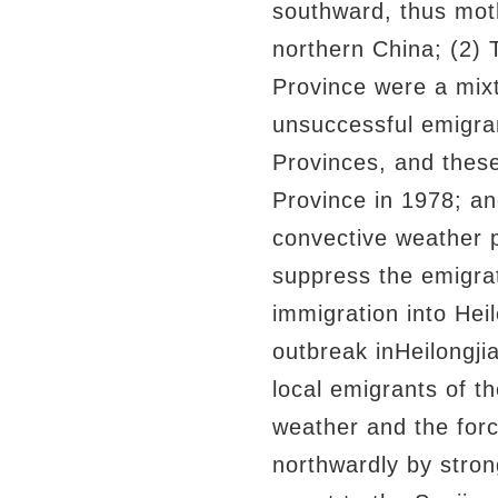
southward, thus moth
northern China; (2) 
Province were a mixt
unsuccessful emigran
Provinces, and thes
Province in 1978; an
convective weather p
suppress the emigrat
immigration into Hei
outbreak inHeilongj
local emigrants of t
weather and the for
northwardly by stro