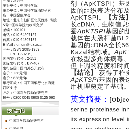
刊期：双月刊
剂（
ApKTSPI
）基
主管单位：
中国科学院
因的组织表达分布
主办单位：
中国科学院动物研究
所，中国昆虫学会
ApKTSPI
。
【方法
地址：
北京市朝阳区北辰西路1号院
长
cDNA
，生物信息
5号中国科学院动物研究所
蚕
ApKTSPI
基因的
邮编：
100101
电话：
010-64807137
载体在大肠杆菌
BL2
传真：
010-64807137
基因的
cDNA
全长
56
E-Mail：
entom@ioz.ac.cn
刊号：
ISSN
2095-1353
Kazal
结构域。
ApK
CN
11-6020/Q
在核型多角体病毒
国内发行代号：
2-151
国际发行代号：
BM-407
但上调的程度和时
发行范围：国内外公开发布
【结论】
获得了柞
定价：
138
元/册
定价：
828
元/年
ApKTSPI
基因的表
银行汇款：中国工商银行北京海淀
用机理奠定了基础
西区支行
户名：中国科学院动物研究所
英文摘要：
帐号：0200 0045 0908 8125 063
[Objec
serine proteinase inh
its
expression level i
中国科学院动物研究所
中国知网