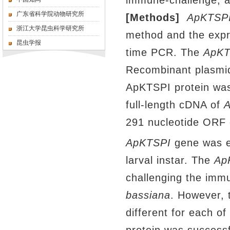
immune-challenge, a
广东省科学院动物研究所
[Methods]
ApKTSP
浙江大学昆虫科学研究所
method and the expre
昆虫学报
time PCR. The
ApKT
Recombinant plasmid
ApKTSPI protein was
full-length cDNA of
291 nucleotide ORF 
ApKTSPI
gene was es
larval instar. The
Ap
challenging the im
bassiana
. However, 
different for each 
protein was success