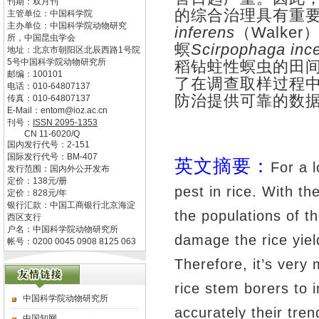
刊期：双月刊
的综合治理具有重
主管单位：
中国科学院
主办单位：
中国科学院动物研究
inferens
（
Walker
所，中国昆虫学会
螟
Scirpophaga ince
地址：
北京市朝阳区北辰西路1号院
5号中国科学院动物研究所
稻钻蛀性螟虫的田
邮编：
100101
了在调查取样过程
电话：
010-64807137
防治提供可靠的数
传真：
010-64807137
E-Mail：
entom@ioz.ac.cn
刊号：
ISSN
2095-1353
CN
11-6020/Q
国内发行代号：
2-151
国际发行代号：
BM-407
英文摘要：
For a 
发行范围：国内外公开发布
定价：
138
元/册
pest in rice. With th
定价：
828
元/年
银行汇款：中国工商银行北京海淀
the populations of t
西区支行
户名：中国科学院动物研究所
damage the rice yiel
帐号：0200 0045 0908 8125 063
Therefore, it’s very
rice stem borers to i
中国科学院动物研究所
accurately their tren
中国知网