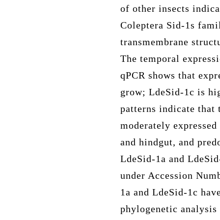
of other insects indi
Coleptera Sid-1s fami
transmembrane structu
The temporal expressi
qPCR shows that expre
grow; LdeSid-1c is hig
patterns indicate that
moderately expressed 
and hindgut, and pred
LdeSid-1a and LdeSid
under Accession Num
1a and LdeSid-1c have 
phylogenetic analysis 