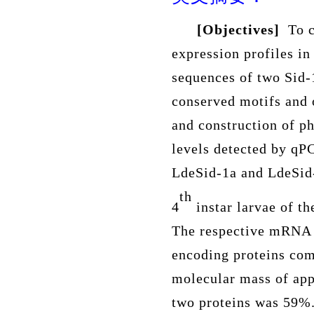
[Objectives]
To 
expression profiles i
sequences of two Sid
conserved motifs and 
and construction of ph
levels detected by qP
LdeSid-1a and LdeSid
th
4
instar larvae of t
The respective mRNA f
encoding proteins com
molecular mass of app
two proteins was 59%