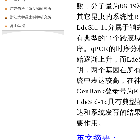
酸，分子量为
86.19
广东省科学院动物研究所
其它昆虫的系统性
R
浙江大学昆虫科学研究所
LdeSid-1c
分属于鞘
昆虫学报
有典型的
11
个跨膜
序。
qPCR
的时序分
始逐渐上升，而
Lde
明，两个基因在所
统中表达较高，在
GenBank
登录号为
K
LdeSid-1c
具有典型
达和系统发育的结
要作用。
英文摘要：