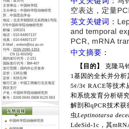
中文关键词：
马
刊期：双月刊
主管单位：
中国科学院
空表达，定量PC
主办单位：
中国科学院动物研究
所，中国昆虫学会
英文关键词：
Lep
地址：
北京市朝阳区北辰西路1号院
5号中国科学院动物研究所
and temporal exp
邮编：
100101
电话：
010-64807137
PCR, mRNA trans
传真：
010-64807137
E-Mail：
entom@ioz.ac.cn
刊号：
ISSN
2095-1353
中文摘要：
CN
11-6020/Q
国内发行代号：
2-151
国际发行代号：
BM-407
【目的】
克隆马
发行范围：国内外公开发布
定价：
138
元/册
1
基因的全长并分析
定价：
828
元/年
银行汇款：中国工商银行北京海淀
5
/3
RACE
等技术
¢
¢
西区支行
户名：中国科学院动物研究所
和系统发育分析研
帐号：0200 0045 0908 8125 063
解剖和
qPCR
技术获
虫
Leptinotarsa dece
中国科学院动物研究所
LdeSid-1c
，其
mRN
中国知网