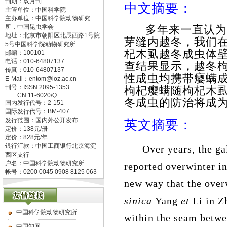
刊期：双月刊
中文摘要：
主管单位：
中国科学院
主办单位：
中国科学院动物研究
所，中国昆虫学会
多年来一直认为
地址：
北京市朝阳区北辰西路1号院
芽缝内越冬，我们
5号中国科学院动物研究所
杞木虱越冬成虫体
邮编：
100101
电话：
010-64807137
查结果显示，越冬
传真：
010-64807137
性成虫均携带瘿螨
E-Mail：
entom@ioz.ac.cn
刊号：
ISSN
2095-1353
枸杞瘿螨随枸杞木
CN
11-6020/Q
冬成虫的防治将成
国内发行代号：
2-151
国际发行代号：
BM-407
发行范围：国内外公开发布
英文摘要：
定价：
138
元/册
定价：
828
元/年
银行汇款：中国工商银行北京海淀
Over years, the ga
西区支行
户名：中国科学院动物研究所
reported overwinter in
帐号：0200 0045 0908 8125 063
new way that the over
sinica
Yang
et
Li in Z
中国科学院动物研究所
within the seam betw
中国知网