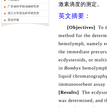
激素滴度的测定。
广东省科学院动物研究所
浙江大学昆虫科学研究所
英文摘要：
昆虫学报
[Objective
s
]
To 
method
for the determ
hemolymph
, namely 
the immediate
precurs
ecdysteroid
s,
or
molti
in
Bombyx
hemolymph 
liquid chromatograph
immunosorbent assay
[Results]
The
ecdyso
was
determined, and 