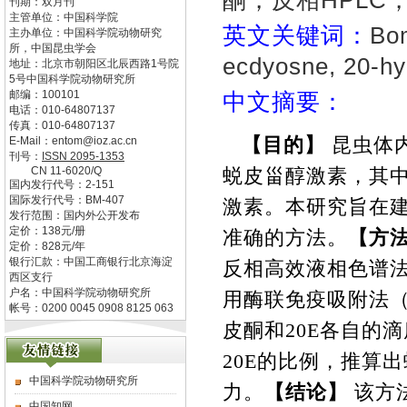
酮，反相HPLC
刊期：双月刊
主管单位：
中国科学院
英文关键词：
Bom
主办单位：
中国科学院动物研究
所，中国昆虫学会
ecdyosne, 20-h
地址：
北京市朝阳区北辰西路1号院
5号中国科学院动物研究所
邮编：
100101
中文摘要：
电话：
010-64807137
传真：
010-64807137
【目的】
昆虫体
E-Mail：
entom@ioz.ac.cn
刊号：
ISSN
2095-1353
CN
11-6020/Q
蜕皮甾醇激素，其
国内发行代号：
2-151
国际发行代号：
BM-407
激素。本研究旨在
发行范围：国内外公开发布
定价：
138
元/册
准确的方法。
【方
定价：
828
元/年
银行汇款：中国工商银行北京海淀
反相高效液相色谱
西区支行
户名：中国科学院动物研究所
用酶联免疫吸附法
帐号：0200 0045 0908 8125 063
皮酮和
20E
各自的滴
20E
的比例，推算出
中国科学院动物研究所
力。
【结论】
该方
中国知网