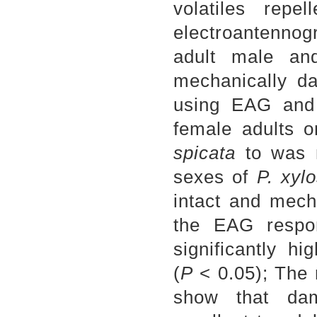
volatiles repel
electroantennog
adult male a
mechanically d
using EAG and 
female adults 
spicata
to was m
sexes of
P. xyl
intact and mec
the EAG respo
significantly h
(
P
< 0.05); The 
show that da