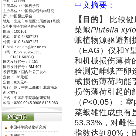
刊期：双月刊
中文摘要：
主管单位：
中国科学院
主办单位：
中国科学院动物研究
所，中国昆虫学会
【目的】
比较健
地址：
北京市朝阳区北辰西路1号院
5号中国科学院动物研究所
菜蛾
Plutella xylo
邮编：
100101
电话：
010-64807137
蛾植物源驱避剂
传真：
010-64807137
E-Mail：
entom@ioz.ac.cn
（EAG）仪和
刊号：
ISSN
2095-1353
CN
11-6020/Q
和机械损伤薄荷
国内发行代号：
2-151
国际发行代号：
BM-407
验测定雌蛾产卵
发行范围：国内外公开发布
定价：
138
元/册
械损伤薄荷均能
定价：
828
元/年
银行汇款：中国工商银行北京海淀
损伤薄荷引起的
西区支行
户名：中国科学院动物研究所
（
P
<0.05）
帐号：0200 0045 0908 8125 063
菜蛾雄性成虫有
53.33%，对
中国科学院动物研究所
指数达到80%
中国知网