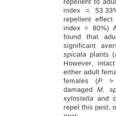
repellent to ad
index = 53.33%
repellent effec
index = 80%) A 
found that ad
significant a
spicata
plants
(
However, intac
either adult fem
females (
P
>
damaged
M.
s
xylostella
and co
repel this pest, 