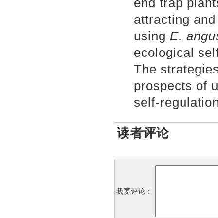
end trap plant
attracting and
using
E. angus
ecological sel
The strategies
prospects of 
self-regulati
读者评论
我要评论：