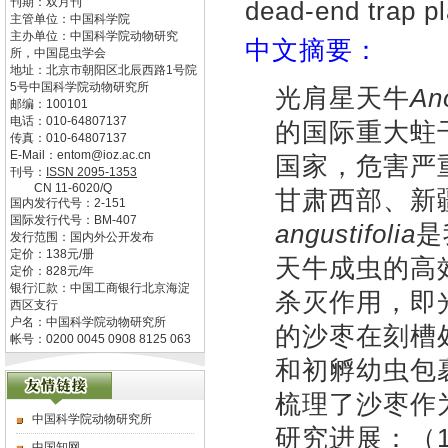
刊期：双月刊
dead-end trap pl
主管单位：
中国科学院
主办单位：
中国科学院动物研究
中文摘要：
所，中国昆虫学会
地址：
北京市朝阳区北辰西路1号院
5号中国科学院动物研究所
光肩星天牛
An
邮编：
100101
电话：
010-64807137
的国际重大蛀
传真：
010-64807137
E-Mail：
entom@ioz.ac.cn
国家，危害严
刊号：
ISSN
2095-1353
CN
11-6020/Q
甘肃西部、新
国内发行代号：
2-151
国际发行代号：
BM-407
angustifolia
是
发行范围：国内外公开发布
定价：
138
元/册
天牛成虫的高
定价：
828
元/年
银行汇款：中国工商银行北京海淀
杀灭作用，即
西区支行
户名：中国科学院动物研究所
的沙枣在刻槽
帐号：0200 0045 0908 8125 063
和初孵幼虫包
梳理了沙枣作
中国科学院动物研究所
研究进展：（
中国知网