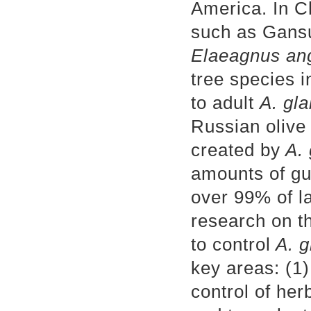
America. In Ch
such as Gansu 
Elaeagnus ang
tree species i
to adult
A. gl
Russian olive 
created by
A. 
amounts of gu
over 99% of l
research on t
to control
A. g
key areas: (1)
control of her