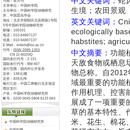
中文关键词：
蛇
刊期：双月刊
主管单位：
中国科学院
生境；农田景观
主办单位：
中国科学院动物研究
所，中国昆虫学会
英文关键词：
Cni
地址：
北京市朝阳区北辰西路1号院
5号中国科学院动物研究所
ecologically ba
邮编：
100101
电话：
010-64807137
habstites; agric
传真：
010-64807137
E-Mail：
entom@ioz.ac.cn
刊号：
ISSN
2095-1353
中文摘要：
功能
CN
11-6020/Q
国内发行代号：
2-151
天敌食物或栖息
国际发行代号：
BM-407
发行范围：国内外公开发布
物总称。自201
定价：
138
元/册
定价：
828
元/年
域最重要的功能
银行汇款：中国工商银行北京海淀
西区支行
作用机理、控害
户名：中国科学院动物研究所
帐号：0200 0045 0908 8125 063
展成了一项重要
草的基本特性、
米、花生、棉花
中国科学院动物研究所
中国知网