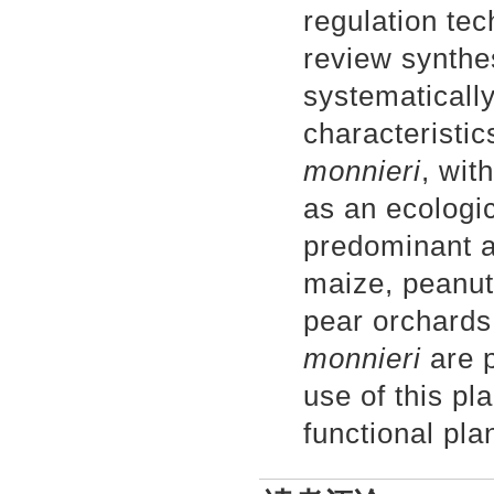
regulation te
review synthe
systematicall
characteristi
monnieri
, wit
as an ecologic
predominant a
maize, peanut 
pear orchards
monnieri
are p
use of this pl
functional pla