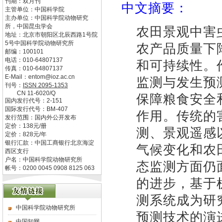
刊期：双月刊
中文摘要：
主管单位：
中国科学院
主办单位：
中国科学院动物研究
所，中国昆虫学会
农田景观中害
地址：
北京市朝阳区北辰西路1号院
5号中国科学院动物研究所
农产品质量下
邮编：
100101
电话：
010-64807137
和可持续性。
传真：
010-64807137
E-Mail：
entom@ioz.ac.cn
监测与发生预
刊号：
ISSN
2095-1353
CN
11-6020/Q
保障粮食安全
国内发行代号：
2-151
国际发行代号：
BM-407
作用。传统的
发行范围：国内外公开发布
定价：
138
元/册
测、景观遥感
定价：
828
元/年
银行汇款：中国工商银行北京海淀
气候变化和农
西区支行
户名：中国科学院动物研究所
态监测方面仍
帐号：0200 0045 0908 8125 063
的进步，基于
测系统成为研
中国科学院动物研究所
预测技术的演
中国知网