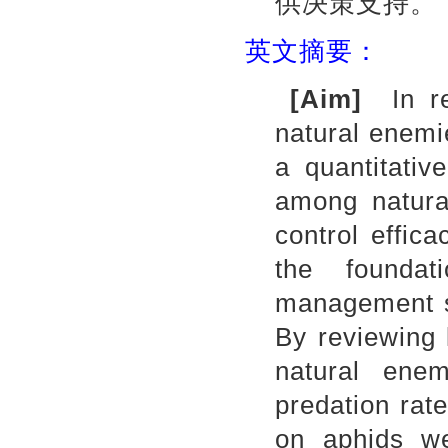
供决策支持。
英文摘要：
[Aim]
In res
natural enemie
a quantitativ
among natural
control effic
the foundat
management s
By reviewing 
natural enem
predation rat
on aphids we