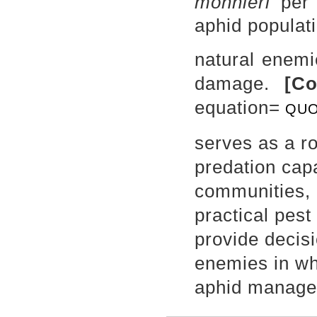
monnieri
per
aphid populati
natural enemi
damage.
[C
equation=
QU
serves as a ro
predation capa
communities, 
practical pest
provide decisi
enemies in wh
aphid managem