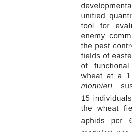
developmenta
unified quant
tool for eval
enemy commun
the pest contr
fields of eas
of functiona
wheat at a 
monnieri
sust
15 individual
the wheat f
aphids per 