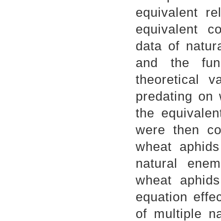
equivalent re
equivalent c
data of natu
and the fun
theoretical 
predating on
the equivalen
were then co
wheat aphids
natural enem
wheat aphid
equation effe
of multiple n