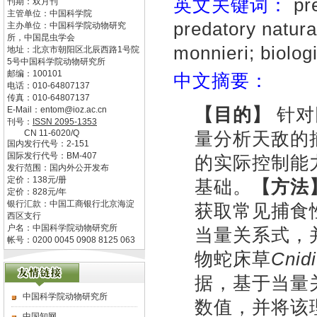
英文关键词：
pre
刊期：双月刊
主管单位：
中国科学院
predatory natur
主办单位：
中国科学院动物研究
所，中国昆虫学会
monnieri; biologi
地址：
北京市朝阳区北辰西路1号院
5号中国科学院动物研究所
邮编：
100101
中文摘要：
电话：
010-64807137
传真：
010-64807137
【目的】
针对
E-Mail：
entom@ioz.ac.cn
刊号：
ISSN
2095-1353
CN
11-6020/Q
量分析天敌的
国内发行代号：
2-151
国际发行代号：
BM-407
的实际控制能
发行范围：国内外公开发布
定价：
138
元/册
基础。
【方法
定价：
828
元/年
银行汇款：中国工商银行北京海淀
获取常见捕食
西区支行
户名：中国科学院动物研究所
当量关系式，
帐号：0200 0045 0908 8125 063
物蛇床草
Cnid
据，基于当量
中国科学院动物研究所
数值，并将该
中国知网