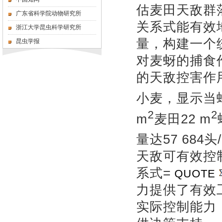
估麦田天敌群
广东省科学院动物研究所
关系式能有效
浙江大学昆虫科学研究所
量，构建一个
昆虫学报
对麦蚜的捕食
的天敌控害作
小麦，显示当蛇
2
2
m
麦田22 m
量达57 684头/
天敌可有效控
系式=
QUOTE
力提供了有效
实际控制能力