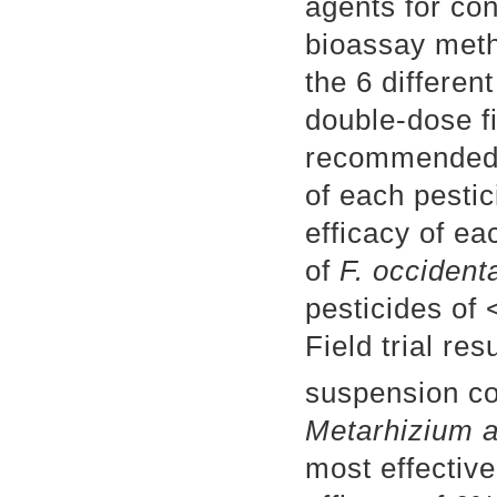
agents for con
bioassay meth
the 6 differen
double-dose fi
recommended 
of each pesti
efficacy of ea
of
F. occidenta
pesticides of 
Field trial re
suspension co
M
etarhizium a
most effectiv