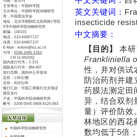
中文关键词：
西
刊期：双月刊
主管单位：
中国科学院
英文关键词：
Fra
主办单位：
中国科学院动物研究
所，中国昆虫学会
insecticide resis
地址：
北京市朝阳区北辰西路1号院
5号中国科学院动物研究所
邮编：
100101
中文摘要：
电话：
010-64807137
传真：
010-64807137
【目的】
本研
E-Mail：
entom@ioz.ac.cn
刊号：
ISSN
2095-1353
Frankliniella 
CN
11-6020/Q
国内发行代号：
2-151
国际发行代号：
BM-407
性，并对供试
发行范围：国内外公开发布
定价：
138
元/册
防治药剂并建
定价：
828
元/年
银行汇款：中国工商银行北京海淀
药膜法测定田
西区支行
户名：中国科学院动物研究所
异，结合双剂
帐号：0200 0045 0908 8125 063
量）评价防效
林地区的西花
中国科学院动物研究所
数均低于5倍
中国知网