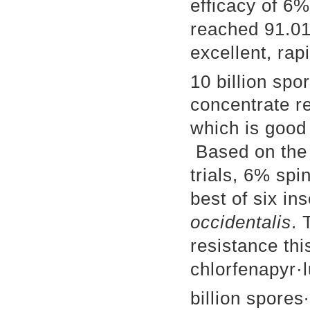
efficacy of 6
reached 91.01%
excellent, rap
10 billion spo
concentrate r
which is good
Based on the r
trials, 6% sp
best of six in
occidentalis
. 
resistance thi
chlorfenapyr·
billion spores