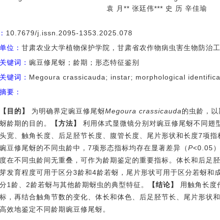
袁 月** 张廷伟*** 史 历 辛佳瑜
I：
10.7679/j.issn.2095-1353.2025.078
单位：
甘肃农业大学植物保护学院，甘肃省农作物病虫害生物防治工程实
关键词：
豌豆修尾蚜；龄期；形态特征鉴别
关键词：
Megoura crassicauda; instar; morphological identifica
摘要：
【目的】
为明确界定豌豆修尾蚜
Megoura crassicauda
的虫龄，以
蚜龄期的目的。
【方法】
利用体式显微镜分别对豌豆修尾蚜不同翅
头宽、触角长度、后足胫节长度、腹管长度、尾片形状和长度7项指
豌豆修尾蚜的不同虫龄中，7项形态指标均存在显著差异（
P
<0.0
度在不同虫龄间无重叠，可作为龄期鉴定的重要指标。体长和后足
芽发育程度可用于区分3龄和4龄若蚜，尾片形状可用于区分若蚜和
分1龄、2龄若蚜与其他龄期蚜虫的典型特征。
【结论】
用触角长度
标，再结合触角节数的变化、体长和体色、后足胫节长、尾片形状
高效地鉴定不同龄期豌豆修尾蚜。