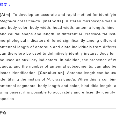
摘要：
[Aim]
To develop an accurate and rapid method for identifyin
Megoura crassicauda
.
[Methods]
A stereo microscope was us
and body color, body width, head width, antenna length, hind t
and caudal shape and length, of different
M. crassicauda
inst
morphological indicators differed significantly among different
antennal length of apterous and alate individuals from differe
can therefore be used to definitively identify instars. Body le
be used as auxiliary indicators. In addition, the presence of 
cauda, and the number of antennal subsegments, can also be 
instar identification.
[Conclusion]
Antenna length can be us
identifying the instars of
M. crassicauda
. When this is combin
antennal segments, body length and color, hind tibia length,
wing bases, it is possible to accurately and efficiently identify 
species.
评论