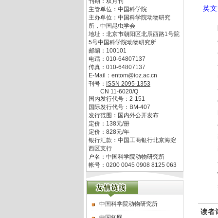
刊期：双月刊
英文
主管单位：
中国科学院
主办单位：
中国科学院动物研究
所，中国昆虫学会
地址：
北京市朝阳区北辰西路1号院
5号中国科学院动物研究所
邮编：
100101
电话：
010-64807137
传真：
010-64807137
E-Mail：
entom@ioz.ac.cn
刊号：
ISSN
2095-1353
CN
11-6020/Q
国内发行代号：
2-151
国际发行代号：
BM-407
发行范围：国内外公开发布
定价：
138
元/册
定价：
828
元/年
银行汇款：中国工商银行北京海淀
西区支行
户名：中国科学院动物研究所
帐号：0200 0045 0908 8125 063
中国科学院动物研究所
读者
中国知网