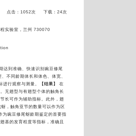
点击：1052次
下载：24次
验室，兰州 730070
tion
期达到准确、快速识别豌豆修尾
型、不同龄期体长和体色、体宽、
标进行观察与测量。
【结果】
在
5）。无翅型与有翅型个体的触角长
胫节长可作为辅助指标。
此外，翅
成蚜，触角亚节的数量可以作为区
作为豌豆修尾蚜龄期鉴定的首要指
和翅基的发育程度等指标，准确且