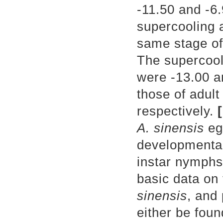
-11.50 and -6.
supercooling a
same stage of
The supercool
were -13.00 a
those of adul
respectively.
A. sinensis
eg
developmental
instar nymphs
basic data on
sinensis
, and
either be foun