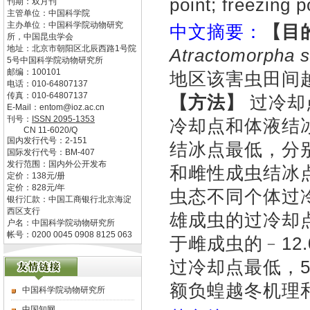
point; freezing p
刊期：双月刊
主管单位：
中国科学院
主办单位：
中国科学院动物研究
中文摘要：
【
目
所，中国昆虫学会
地址：
北京市朝阳区北辰西路1号院
Atractomorpha s
5号中国科学院动物研究所
邮编：
100101
地区该害虫田间
电话：
010-64807137
传真：
010-64807137
【方法】
过冷却
E-Mail：
entom@ioz.ac.cn
刊号：
ISSN
2095-1353
冷却点和体液结
CN
11-6020/Q
国内发行代号：
2-151
结冰点最低，分别为
国际发行代号：
BM-407
发行范围：国内外公开发布
和雌性成虫结冰点最
定价：
138
元/册
定价：
828
元/年
虫态不同个体过
银行汇款：中国工商银行北京海淀
西区支行
雄成虫的过冷却点和
户名：中国科学院动物研究所
帐号：0200 0045 0908 8125 063
于雌成虫的﹣12.0
过冷却点最低，
额负蝗越冬机理
中国科学院动物研究所
中国知网