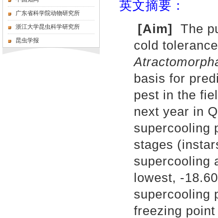
英文摘要：
广东省科学院动物研究所
[Aim]
The pur
浙江大学昆虫科学研究所
昆虫学报
cold tolerance
Atractomorpha
basis for pred
pest in the fi
next year in 
supercooling 
stages (instar
supercooling 
lowest, -18.6
supercooling p
freezing point