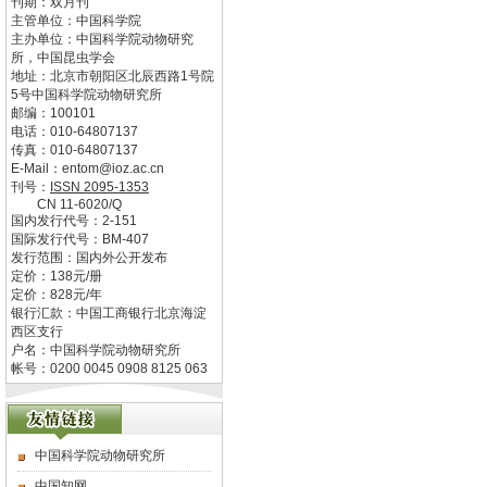
刊期：双月刊
主管单位：
中国科学院
主办单位：
中国科学院动物研究
所，中国昆虫学会
地址：
北京市朝阳区北辰西路1号院
5号中国科学院动物研究所
邮编：
100101
电话：
010-64807137
传真：
010-64807137
E-Mail：
entom@ioz.ac.cn
刊号：
ISSN
2095-1353
CN
11-6020/Q
国内发行代号：
2-151
国际发行代号：
BM-407
发行范围：国内外公开发布
定价：
138
元/册
定价：
828
元/年
银行汇款：中国工商银行北京海淀
西区支行
户名：中国科学院动物研究所
帐号：0200 0045 0908 8125 063
中国科学院动物研究所
中国知网