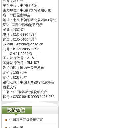
刊期：双月刊
主管单位：
中国科学院
主办单位：
中国科学院动物研究
所，中国昆虫学会
地址：
北京市朝阳区北辰西路1号院
5号中国科学院动物研究所
邮编：
100101
电话：
010-64807137
传真：
010-64807137
E-Mail：
entom@ioz.ac.cn
刊号：
ISSN
2095-1353
CN
11-6020/Q
国内发行代号：
2-151
国际发行代号：
BM-407
发行范围：国内外公开发布
定价：
138
元/册
定价：
828
元/年
银行汇款：中国工商银行北京海淀
西区支行
户名：中国科学院动物研究所
帐号：0200 0045 0908 8125 063
中国科学院动物研究所
中国知网