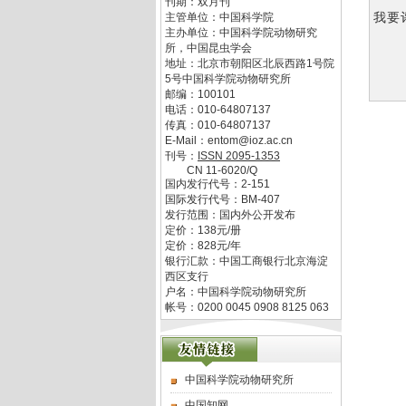
刊期：双月刊
我要
主管单位：
中国科学院
主办单位：
中国科学院动物研究
所，中国昆虫学会
地址：
北京市朝阳区北辰西路1号院
5号中国科学院动物研究所
邮编：
100101
电话：
010-64807137
传真：
010-64807137
E-Mail：
entom@ioz.ac.cn
刊号：
ISSN
2095-1353
CN
11-6020/Q
国内发行代号：
2-151
国际发行代号：
BM-407
发行范围：国内外公开发布
定价：
138
元/册
定价：
828
元/年
银行汇款：中国工商银行北京海淀
西区支行
户名：中国科学院动物研究所
帐号：0200 0045 0908 8125 063
中国科学院动物研究所
中国知网