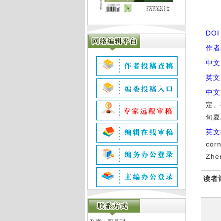
DO
作者
中文
英文
中文
定、
旬夏
英文
corn
Zhen
读者