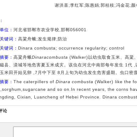
谢洪喜;李红军;陈惠娟;郭桂枝;冯金花;颜
I：
单位：
河北省邯郸市农业学校,邯郸056001
关键词：
高粱舟蛾;发生规律;防治
关键词：
Dinara combusta; occurrence regularity; control
摘要：
高粱舟蛾
Dinaracombusta
(Walker)以幼虫取食玉米、高
磁县、滦城等地危害夏玉米成灾。该虫在河北中南部每年发生 1代 ,以
玉米田开始见卵 ,7月中下至 8月上旬为幼虫发生危害盛期。虫口密
摘要：
The caterpillers of
Dinara combusta
(Walker) like the f
,sorghum,sugarcane and so on.In recent years, the corns ha
gding, Cixian, Luancheng of Hebei Province. Dinara combust
评论